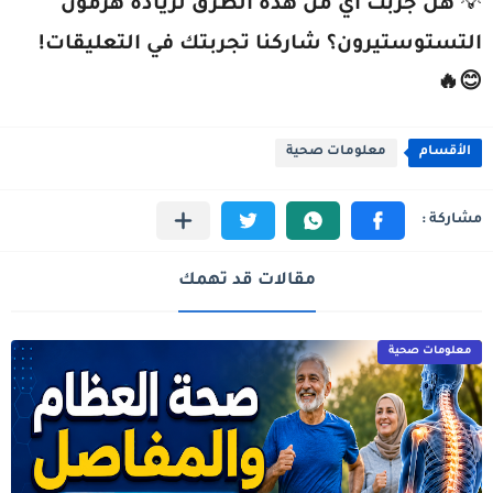
💡
هل جربت أي من هذه الطرق لزيادة هرمون
التستوستيرون؟ شاركنا تجربتك في التعليقات!
😊🔥
الأقسام
معلومات صحية
مقالات قد تهمك
معلومات صحية