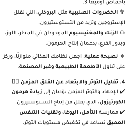
بأحماض أوميغا-3.
🥦
الخضروات الصليبية
مثل البروكلي، التي تقلل
الإستروجين وتزيد من التستوستيرون.
🌰
الزنك والمغنيسيوم
الموجودان في المحار، اللوز،
وبذور القرع، يدعمان إنتاج الهرمون.
🔹 نصيحة عملية:
اجعل نظامك الغذائي متوازنًا، وركز
على تناول
الأطعمة الطبيعية وغير المصنعة
.
4. تقليل التوتر والابتعاد عن القلق المزمن
🧘‍♂️
✔️ الإجهاد والتوتر المزمن يؤديان إلى
زيادة هرمون
الكورتيزول
، الذي يقلل من إنتاج التستوستيرون.
✔️ ممارسة
التأمل، اليوغا، وتقنيات التنفس
العميق
تساعد في تخفيض مستويات التوتر.