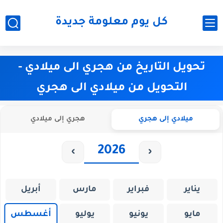
كل يوم معلومة جديدة
تحويل التاريخ من هجري الى ميلادي -
التحويل من ميلادي الى هجري
ميلادي إلى هجري
هجري إلى ميلادي
›
‹
يناير
فبراير
مارس
أبريل
أغسطس
مايو
يونيو
يوليو