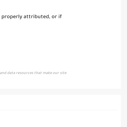
properly attributed, or if
l and data resources that make our site