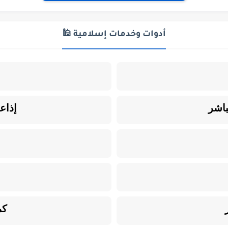
أدوات وخدمات إسلامية 🕌
باشر
إذاع
كم