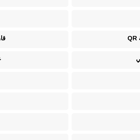
Q
قارئ
ع