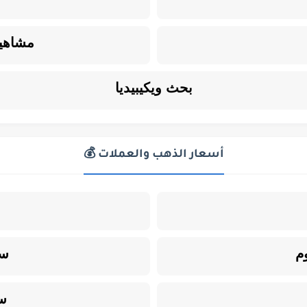
مشاهير
بحث ويكيبيديا
أسعار الذهب والعملات 💰
م
سع
س