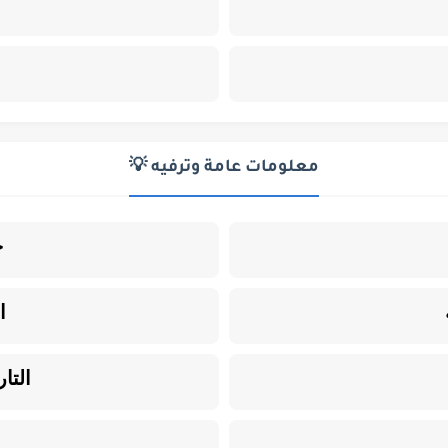
معلومات عامة وترفيه 💡
ح
ا
التا