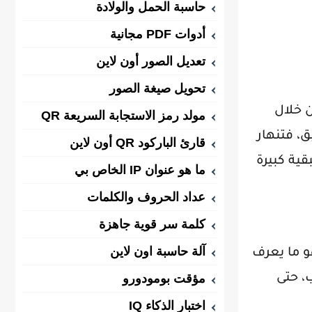
حاسبة الحمل والولادة
أدوات PDF مجانية
تعديل الصور أون لاين
تحويل صيغة الصور
 خلال
مولد رمز الاستجابة السريعة QR
ق، فتنهار
قارئ الباركود QR أون لاين
بقية كبيرة
ما هو عنوان IP الخاص بي
عداد الحروف والكلمات
كلمة سر قوية جاهزة
آلة حاسبة اون لاين
و ما يعرف
مؤقت بومودورو
، حتى
اختبار الذكاء IQ