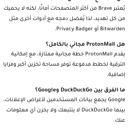
يُعتبر Brave من أكثر المتصفحات أمانًا، لكنه لا يحميك
من كل تهديد، لذا يُفضل دمجه مع أدوات أخرى مثل
Bitwarden أو Privacy Badger.
هل ProtonMail مجاني بالكامل؟
يقدم ProtonMail خطة مجانية ممتازة، مع إمكانية
الترقية لخطط مدفوعة توفر مساحة تخزين أكبر ومزايا
إضافية.
ما الفرق بين DuckDuckGo وGoogle؟
Google يجمع بيانات المستخدمين لأغراض الإعلانات،
بينما DuckDuckGo لا يتتبعك ولا يخزن أي معلومات
عنك.