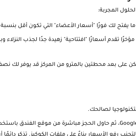
حلول المجربة:
يفتح لك فورًا "أسعار الأعضاء" التي تكون أقل بنسبة 10-15% 💳.
ؤخرًا تقدم أسعارًا "افتتاحية" زهيدة جدًا لجذب النزلاء 
 على بعد محطتين بالمترو من المركز قد يوفر لك نصف
تكنولوجيا لصالحك.
ابدأ بمقارنة الأسعار عبر Google Hotels، ثم حاول الحجز مباشرة من موقع الفندق ب
لاء، ولا تنسَ استخدام متصفح خفي (Incognito) لتجنب رفع الأسعار بناءً على ملفات الكوكيز. تذكر د