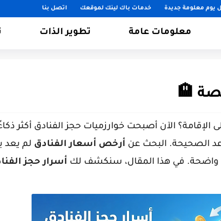
 يوم معلومة جديدة
خدمات باك لينك لموقعك
اتصل بنا
معلومات عامة
تطوير الذات
ت
صة 🏨
لإقامة؟ الآن أصبحت خوارزميات حجز الفنادق أكثر ذكاءً،
اعد الصحيحة. البحث عن
أرخص أسعار الفنادق
لم يعد 
ة واضحة. في هذا المقال، سنكشف لك
أسرار حجز الفنا